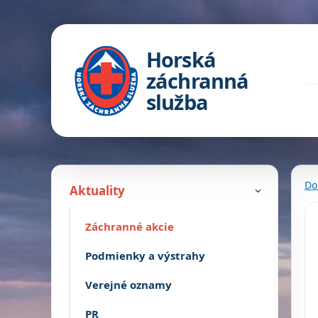
Horská
záchranná
služba
Do
Aktuality
›
Záchranné akcie
Podmienky a výstrahy
Verejné oznamy
PR