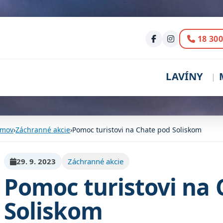
Volani
18 300
LAVÍNY
mov
›
Záchranné akcie
›
Pomoc turistovi na Chate pod Soliskom
29. 9. 2023
Záchranné akcie
Pomoc turistovi na
Soliskom