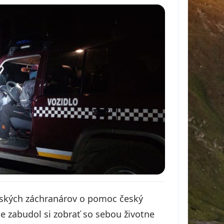
rských záchranárov o pomoc český
le zabudol si zobrať so sebou životne