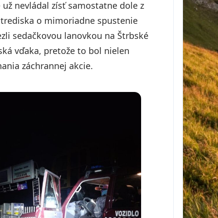
e už nevládal zísť samostatne dole z
 strediska o mimoriadne spustenie
viezli sedačkovou lanovkou na Štrbské
ká vďaka, pretože to bol nielen
nania záchrannej akcie.