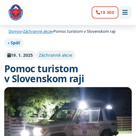
18 300
Volanie:
Domov
›
Záchranné akcie
›
Pomoc turistom v Slovenskom raji
‹ Späť
19. 1. 2025
Záchranné akcie
Pomoc turistom
v Slovenskom raji