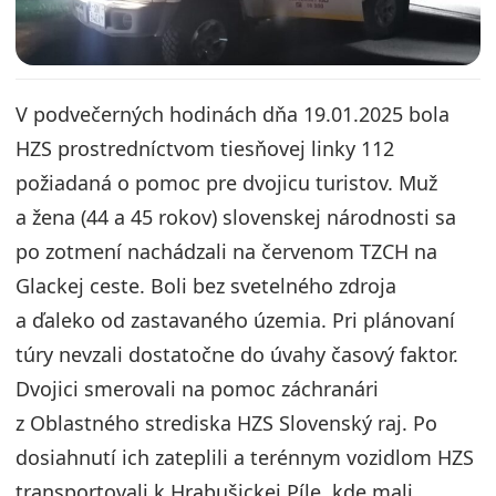
V podvečerných hodinách dňa 19.01.2025 bola
HZS prostredníctvom tiesňovej linky 112
požiadaná o pomoc pre dvojicu turistov. Muž
a žena (44 a 45 rokov) slovenskej národnosti sa
po zotmení nachádzali na červenom TZCH na
Glackej ceste. Boli bez svetelného zdroja
a ďaleko od zastavaného územia. Pri plánovaní
túry nevzali dostatočne do úvahy časový faktor.
Dvojici smerovali na pomoc záchranári
z Oblastného strediska HZS Slovenský raj. Po
dosiahnutí ich zateplili a terénnym vozidlom HZS
transportovali k Hrabušickej Píle, kde mali