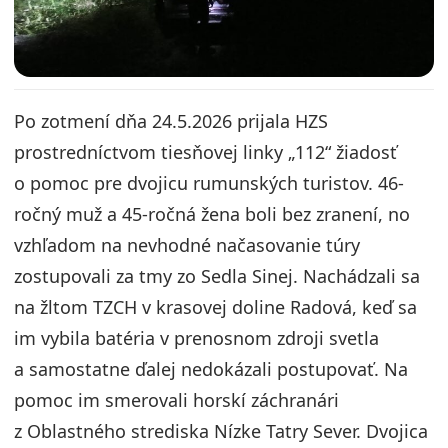
Po zotmení dňa 24.5.2026 prijala HZS
prostredníctvom tiesňovej linky „112“ žiadosť
o pomoc pre dvojicu rumunských turistov. 46-
ročný muž a 45-ročná žena boli bez zranení, no
vzhľadom na nevhodné načasovanie túry
zostupovali za tmy zo Sedla Sinej. Nachádzali sa
na žltom TZCH v krasovej doline Radová, keď sa
im vybila batéria v prenosnom zdroji svetla
a samostatne ďalej nedokázali postupovať. Na
pomoc im smerovali horskí záchranári
z Oblastného strediska Nízke Tatry Sever. Dvojica