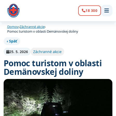
18 300
Volanie:
Domov
›
Záchranné akcie
›
Pomoc turistom v oblasti Demänovskej doliny
‹ Späť
25. 5. 2026
Záchranné akcie
Pomoc turistom v oblasti
Demänovskej doliny