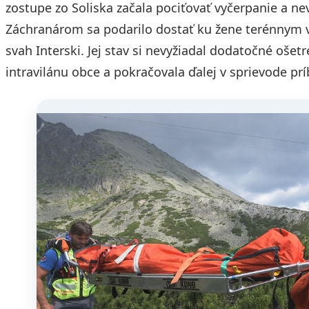
zostupe zo Soliska začala pociťovať vyčerpanie a n
Záchranárom sa podarilo dostať ku žene terénnym v
svah Interski. Jej stav si nevyžiadal dodatočné oše
intravilánu obce a pokračovala ďalej v sprievode pr