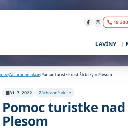
Volani
18 300
LAVÍNY
mov
›
Záchranné akcie
›
Pomoc turistke nad Štrbským Plesom
31. 7. 2022
Záchranné akcie
Pomoc turistke nad
Plesom