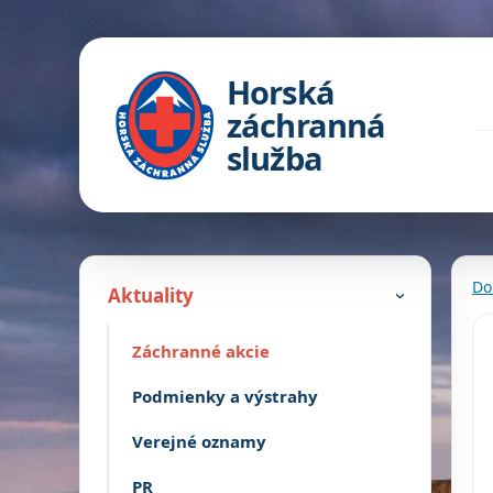
Horská
záchranná
služba
Do
Aktuality
›
Záchranné akcie
Podmienky a výstrahy
Verejné oznamy
PR