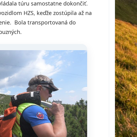
evládala túru samostatne dokončiť.
ozidlom HZS, keďže zostúpila až na
trenie. Bola transportovaná do
íbuzných.