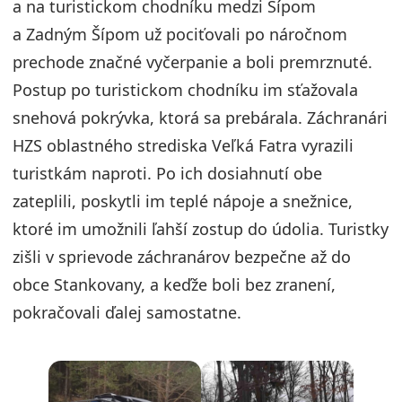
a na turistickom chodníku medzi Šípom
a Zadným Šípom už pociťovali po náročnom
prechode značné vyčerpanie a boli premrznuté.
Postup po turistickom chodníku im sťažovala
snehová pokrývka, ktorá sa prebárala. Záchranári
HZS oblastného strediska Veľká Fatra vyrazili
turistkám naproti. Po ich dosiahnutí obe
zateplili, poskytli im teplé nápoje a snežnice,
ktoré im umožnili ľahší zostup do údolia. Turistky
zišli v sprievode záchranárov bezpečne až do
obce Stankovany, a keďže boli bez zranení,
pokračovali ďalej samostatne.