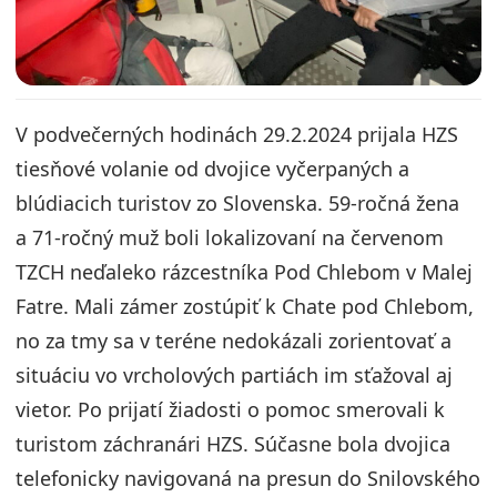
V podvečerných hodinách 29.2.2024 prijala HZS
tiesňové volanie od dvojice vyčerpaných a
blúdiacich turistov zo Slovenska. 59-ročná žena
a 71-ročný muž boli lokalizovaní na červenom
TZCH neďaleko rázcestníka Pod Chlebom v Malej
Fatre. Mali zámer zostúpiť k Chate pod Chlebom,
no za tmy sa v teréne nedokázali zorientovať a
situáciu vo vrcholových partiách im sťažoval aj
vietor. Po prijatí žiadosti o pomoc smerovali k
turistom záchranári HZS. Súčasne bola dvojica
telefonicky navigovaná na presun do Snilovského