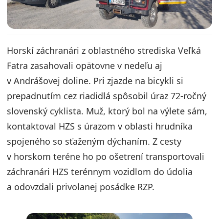
Horskí záchranári z oblastného strediska Veľká
Fatra zasahovali opätovne v nedeľu aj
v Andrášovej doline. Pri zjazde na bicykli si
prepadnutím cez riadidlá spôsobil úraz 72-ročný
slovenský cyklista. Muž, ktorý bol na výlete sám,
kontaktoval HZS s úrazom v oblasti hrudníka
spojeného so sťaženým dýchaním. Z cesty
v horskom teréne ho po ošetrení transportovali
záchranári HZS terénnym vozidlom do údolia
a odovzdali privolanej posádke RZP.