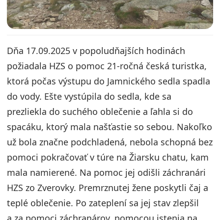
Dňa 17.09.2025 v popoludňajších hodinách
požiadala HZS o pomoc 21-ročná česká turistka,
ktorá počas výstupu do Jamnického sedla spadla
do vody. Ešte vystúpila do sedla, kde sa
prezliekla do suchého oblečenie a ľahla si do
spacáku, ktorý mala našťastie so sebou. Nakoľko
už bola značne podchladená, nebola schopná bez
pomoci pokračovať v túre na Žiarsku chatu, kam
mala namierené. Na pomoc jej odišli záchranári
HZS zo Zverovky. Premrznutej žene poskytli čaj a
teplé oblečenie. Po zateplení sa jej stav zlepšil
a za pomoci záchranárov, pomocou istenia na