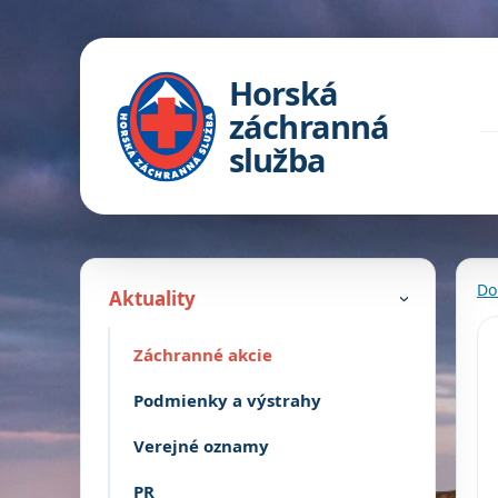
Horská
záchranná
služba
Do
Aktuality
›
Záchranné akcie
Podmienky a výstrahy
Verejné oznamy
PR