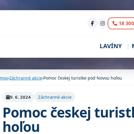
Volani
18 300
LAVÍNY
mov
›
Záchranné akcie
›
Pomoc českej turistke pod Novou hoľou
9. 6. 2024
Záchranné akcie
Pomoc českej turis
hoľou