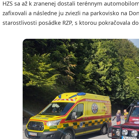
HZS sa až k zranenej dostali terénnym automobilom
zafixovali a následne ju zviezli na parkovisko na D
starostlivosti posádke RZP, s ktorou pokračovala d