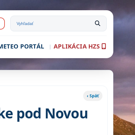
e:
Vyhľadať na stránke
METEO PORTÁL
APLIKÁCIA HZS
‹ Späť
tke pod Novou