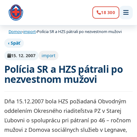
18 300
Volanie:
Domov
›
import
›
Polícia SR a HZS pátrali po nezvestnom mužovi
‹ Späť
15. 12. 2007
import
Polícia SR a HZS pátrali po
nezvestnom mužovi
Dňa 15.12.2007 bola HZS požiadaná Obvodným
oddelením Okresného riaditeľstva PZ v Starej
Ľubovni o spoluprácu pri pátraní po 46 – ročnom
mužovi z Domova sociálnych služieb v Legnave,