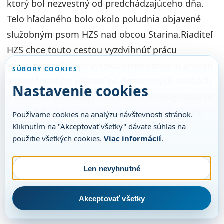
ktorý bol nezvestný od predchádzajúceho dňa.
Telo hľadaného bolo okolo poludnia objavené
služobným psom HZS nad obcou Starina.Riaditeľ
HZS chce touto cestou vyzdvihnúť prácu
kynológov HZS, ich vysokú profesionálnu úroveň
SÚBORY COOKIES
a úspešnosť pri pátraní po nezvestných osobách
Nastavenie cookies
a osobách zasypaných lavínou. V krátkej dobe to
bolo už druhé spoločné pátranie polície a HZS.
Používame cookies na analýzu návštevnosti stránok.
Kliknutím na "Akceptovať všetky" dávate súhlas na
použitie všetkých cookies.
Viac informácií
.
Len nevyhnutné
Akceptovať všetky