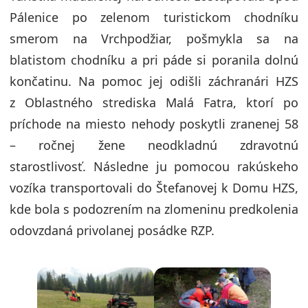
Pálenice po zelenom turistickom chodníku
smerom na Vrchpodžiar, pošmykla sa na
blatistom chodníku a pri páde si poranila dolnú
končatinu. Na pomoc jej odišli záchranári HZS
z Oblastného strediska Malá Fatra, ktorí po
príchode na miesto nehody poskytli zranenej 58
– ročnej žene neodkladnú zdravotnú
starostlivosť. Následne ju pomocou rakúskeho
vozíka transportovali do Štefanovej k Domu HZS,
kde bola s podozrením na zlomeninu predkolenia
odovzdaná privolanej posádke RZP.