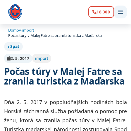
18 300
Volanie:
Domov
›
import
›
Počas túry v Malej Fatre sa zranila turistka z Maďarska
‹ Späť
2. 5. 2017
import
Počas túry v Malej Fatre sa
zranila turistka z Maďarska
Dňa 2. 5. 2017 v popoludňajších hodinách bola
Horská záchranná služba požiadaná o pomoc pre
ženu, ktorá sa zranila počas túry v Malej Fatre.
Turistka maďarskej národnosti zostupovala Spod