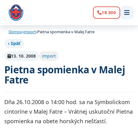
18 300
Volanie:
Domov
›
import
›
Pietna spomienka v Malej Fatre
‹ Späť
13. 10. 2008
import
Pietna spomienka v Malej
Fatre
Dňa 26.10.2008 o 14:00 hod. sa na Symbolickom
cintoríne v Malej Fatre – Vrátnej uskutoční Pietna
spomienka na obete horských nešťastí.