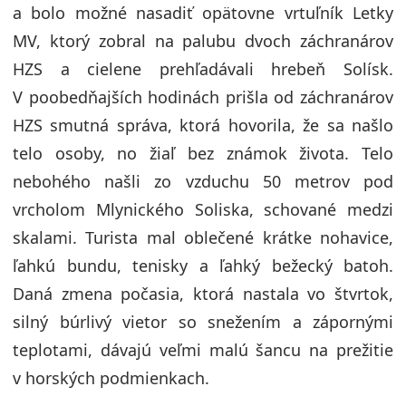
a bolo možné nasadiť opätovne vrtuľník Letky
MV, ktorý zobral na palubu dvoch záchranárov
HZS a cielene prehľadávali hrebeň Solísk.
V poobedňajších hodinách prišla od záchranárov
HZS smutná správa, ktorá hovorila, že sa našlo
telo osoby, no žiaľ bez známok života. Telo
nebohého našli zo vzduchu 50 metrov pod
vrcholom Mlynického Soliska, schované medzi
skalami. Turista mal oblečené krátke nohavice,
ľahkú bundu, tenisky a ľahký bežecký batoh.
Daná zmena počasia, ktorá nastala vo štvrtok,
silný búrlivý vietor so snežením a zápornými
teplotami, dávajú veľmi malú šancu na prežitie
v horských podmienkach.