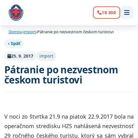
18 300
Volanie:
Domov
›
import
›
Pátranie po nezvestnom českom turistovi
‹ Späť
25. 9. 2017
import
Pátranie po nezvestnom
českom turistovi
V noci zo štvrtka 21.9 na piatok 22.9.2017 bola na
operačnom stredisku HZS nahlásená nezvestnosť
29 ročného českého turistu, ktorý sa sám vybral