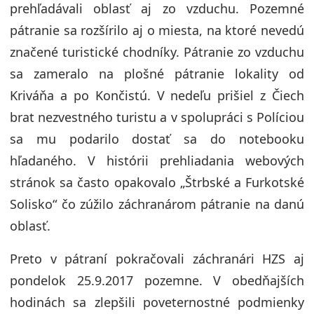
prehľadávali oblasť aj zo vzduchu. Pozemné
pátranie sa rozšírilo aj o miesta, na ktoré nevedú
značené turistické chodníky. Pátranie zo vzduchu
sa zameralo na plošné pátranie lokality od
Kriváňa a po Končistú. V nedeľu prišiel z Čiech
brat nezvestného turistu a v spolupráci s Políciou
sa mu podarilo dostať sa do notebooku
hľadaného. V histórii prehliadania webových
stránok sa často opakovalo „Štrbské a Furkotské
Solisko“ čo zúžilo záchranárom pátranie na danú
oblasť.
Preto v pátraní pokračovali záchranári HZS aj
pondelok 25.9.2017 pozemne. V obedňajších
hodinách sa zlepšili poveternostné podmienky