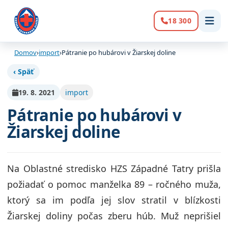
18 300
Volanie:
Domov
›
import
›
Pátranie po hubárovi v Žiarskej doline
‹ Späť
19. 8. 2021
import
Pátranie po hubárovi v
Žiarskej doline
Na Oblastné stredisko HZS Západné Tatry prišla
požiadať o pomoc manželka 89 – ročného muža,
ktorý sa im podľa jej slov stratil v blízkosti
Žiarskej doliny počas zberu húb. Muž neprišiel