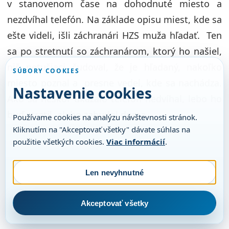
v stanovenom čase na dohodnuté miesto a
nezdvíhal telefón. Na základe opisu miest, kde sa
ešte videli, išli záchranári HZS muža hľadať. Ten
sa po stretnutí so záchranárom, ktorý ho našiel,
nič netušiaci čudoval, že je hľadaný, nakoľko
SÚBORY COOKIES
miesto poznal a presne vedel, kde sa nachádza.
Nastavenie cookies
Ako sa neskôr ukázalo telefón nedvíhal, lebo ho
buď stratil, alebo zabudol doma.
Používame cookies na analýzu návštevnosti stránok.
Kliknutím na "Akceptovať všetky" dávate súhlas na
použitie všetkých cookies.
Viac informácií
.
Len nevyhnutné
Akceptovať všetky