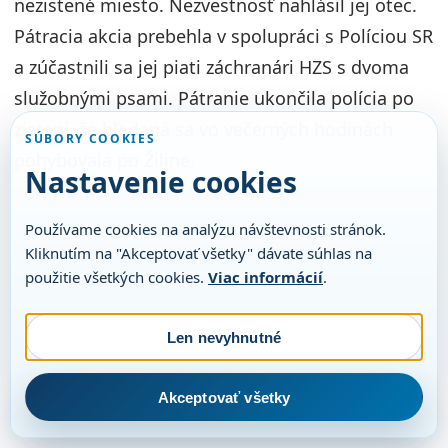
nezistené miesto. Nezvestnosť nahlásil jej otec.
Pátracia akcia prebehla v spolupráci s Políciou SR
a zúčastnili sa jej piati záchranári HZS s dvoma
služobnými psami. Pátranie ukončila polícia po
zistení, že hľadaná sa vo večerných hodinách
SÚBORY COOKIES
pohybovala po Žiline.
Nastavenie cookies
Používame cookies na analýzu návštevnosti stránok.
Kliknutím na "Akceptovať všetky" dávate súhlas na
použitie všetkých cookies.
Viac informácií
.
Len nevyhnutné
Akceptovať všetky