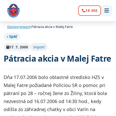
18 300
Volanie:
Domov
›
import
›
Pátracia akcia v Malej Fatre
‹ Späť
17. 7. 2006
import
Pátracia akcia v Malej Fatre
Dňa 17.07.2006 bolo oblastné stredisko HZS v
Malej Fatre požiadané Políciou SR o pomoc pri
pátraní po 28 – ročnej žene zo Žiliny, ktorá bola
nezvestná od 16.07.2006 od 14:30 hod., kedy
odišla zo záhradnej chatky v obci Varín na