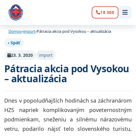
18 300
Volanie:
Domov
›
import
›
Pátracia akcia pod Vysokou – aktualizácia
‹ Späť
23. 3. 2020
import
Pátracia akcia pod Vysokou
– aktualizácia
Dnes v popoludňajších hodinách sa záchranárom
HZS napriek komplikovaným poveternostným
podmienkam, sneženiu a silnému nárazovému
vetru, podarilo nájsť telo slovenského turistu,