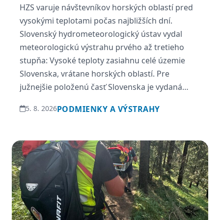
HZS varuje návštevníkov horských oblastí pred
vysokými teplotami počas najbližších dní.
Slovenský hydrometeorologický ústav vydal
meteorologickú výstrahu prvého až tretieho
stupňa: Vysoké teploty zasiahnu celé územie
Slovenska, vrátane horských oblastí. Pre
južnejšie položenú časť Slovenska je vydaná
výstraha III. stupňa, v ostatných častiach našej
5. 8. 2026
PODMIENKY A VÝSTRAHY
krajiny je na 05.08.2026 a 06.08.2026 vydaný II.
stupeň výstrahy pred vysokými […]
Najnovšie aktuality