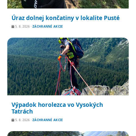
Úraz dolnej končatiny v lokalite Pusté
5. 8. 2026
·
ZÁCHRANNÉ AKCIE
Výpadok horolezca vo Vysokých
Tatrách
5. 8. 2026
·
ZÁCHRANNÉ AKCIE