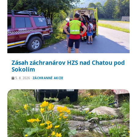
Zásah záchranárov HZS nad Chatou pod
Sokolím
5. 8. 2026
·
ZÁCHRANNÉ AKCIE