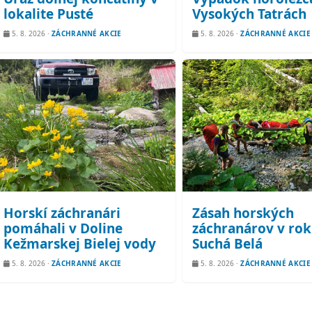
lokalite Pusté
Vysokých Tatrách
5. 8. 2026
·
ZÁCHRANNÉ AKCIE
5. 8. 2026
·
ZÁCHRANNÉ AKCIE
Horskí záchranári
Zásah horských
pomáhali v Doline
záchranárov v rok
Kežmarskej Bielej vody
Suchá Belá
5. 8. 2026
·
ZÁCHRANNÉ AKCIE
5. 8. 2026
·
ZÁCHRANNÉ AKCIE