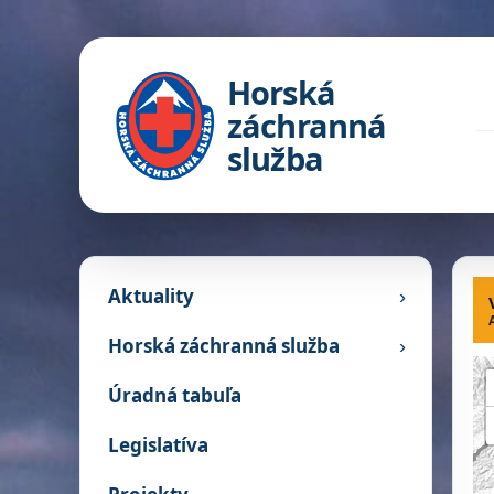
Horská
záchranná
služba
Aktuality
›
H
Horská záchranná služba
›
Úradná tabuľa
Legislatíva