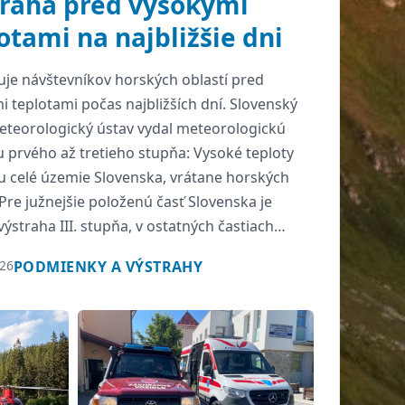
raha pred vysokými
otami na najbližšie dni
uje návštevníkov horských oblastí pred
i teplotami počas najbližších dní. Slovenský
teorologický ústav vydal meteorologickú
u prvého až tretieho stupňa: Vysoké teploty
u celé územie Slovenska, vrátane horských
 Pre južnejšie položenú časť Slovenska je
ýstraha III. stupňa, v ostatných častiach
ajiny je na 05.08.2026 a 06.08.2026 vydaný II.
026
PODMIENKY A VÝSTRAHY
výstrahy pred vysokými […]