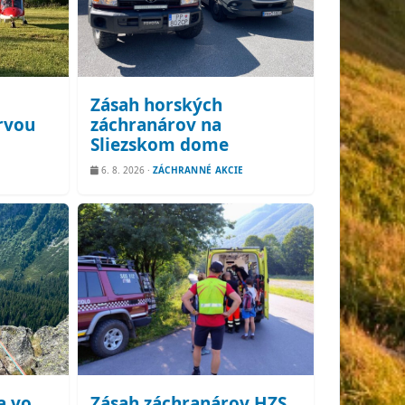
Zásah horských
rvou
záchranárov na
Sliezskom dome
6. 8. 2026
·
ZÁCHRANNÉ AKCIE
a vo
Zásah záchranárov HZS