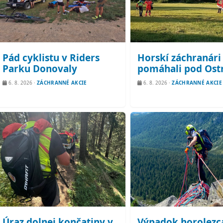
Pád cyklistu v Riders
Horskí záchranári
Parku Donovaly
pomáhali pod Ost
6. 8. 2026
·
ZÁCHRANNÉ AKCIE
6. 8. 2026
·
ZÁCHRANNÉ AKCIE
Úraz dolnej končatiny v
Výpadok horolezc