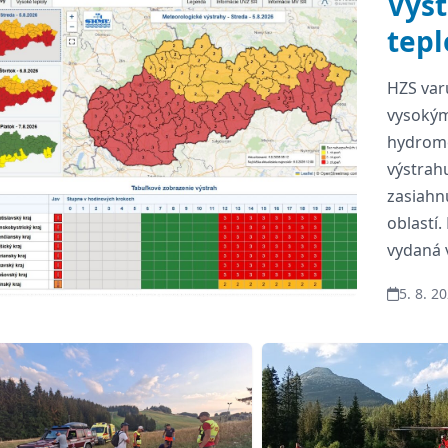
Výst
Hlavný článok
tepl
HZS var
vysokým
hydrome
výstrah
zasiahn
oblastí.
vydaná v
našej kr
5. 8. 2
stupeň 
Najnovšie aktuality