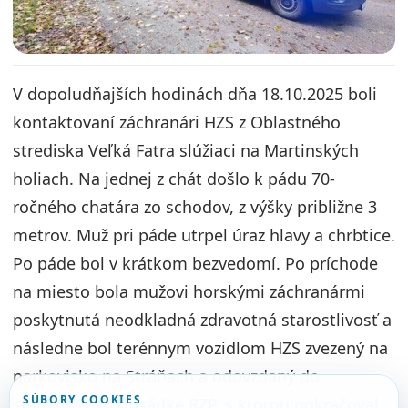
V dopoludňajších hodinách dňa 18.10.2025 boli
kontaktovaní záchranári HZS z Oblastného
strediska Veľká Fatra slúžiaci na Martinských
holiach. Na jednej z chát došlo k pádu 70-
ročného chatára zo schodov, z výšky približne 3
metrov. Muž pri páde utrpel úraz hlavy a chrbtice.
Po páde bol v krátkom bezvedomí. Po príchode
na miesto bola mužovi horskými záchranármi
poskytnutá neodkladná zdravotná starostlivosť a
následne bol terénnym vozidlom HZS zvezený na
parkovisko na Stráňach a odovzdaný do
SÚBORY COOKIES
starostlivosti posádke RZP, s ktorou pokračoval