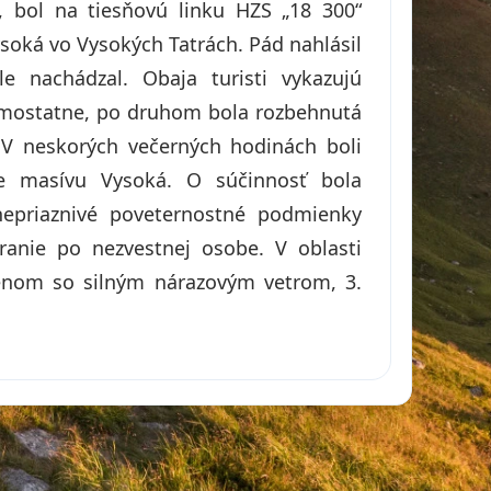
0, bol na tiesňovú linku HZS „18 300“
ysoká vo Vysokých Tatrách. Pád nahlásil
e nachádzal. Obaja turisti vykazujú
samostatne, po druhom bola rozbehnutá
. V neskorých večerných hodinách boli
ne masívu Vysoká. O súčinnosť bola
epriaznivé poveternostné podmienky
anie po nezvestnej osobe. V oblasti
jenom so silným nárazovým vetrom, 3.