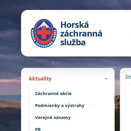
Horská
záchranná
služba
Do
Aktuality
›
Záchranné akcie
Podmienky a výstrahy
Verejné oznamy
PR