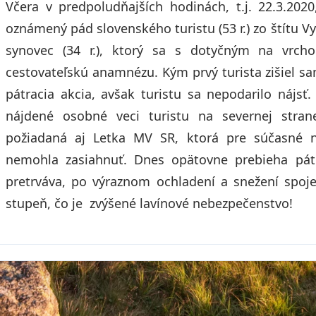
Včera v predpoludňajších hodinách, t.j. 22.3.202
oznámený pád slovenského turistu (53 r.) zo štítu V
synovec (34 r.), ktorý sa s dotyčným na vrchol
cestovateľskú anamnézu. Kým prvý turista zišiel 
pátracia akcia, avšak turistu sa nepodarilo nájsť
nájdené osobné veci turistu na severnej stra
požiadaná aj Letka MV SR, ktorá pre súčasné n
nemohla zasiahnuť. Dnes opätovne prebieha pátr
pretrváva, po výraznom ochladení a snežení spo
stupeň, čo je zvýšené lavínové nebezpečenstvo!