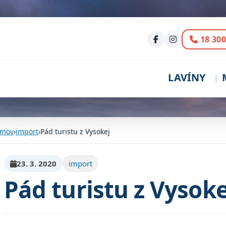
Volani
18 300
LAVÍNY
mov
›
import
›
Pád turistu z Vysokej
23. 3. 2020
import
Pád turistu z Vysoke