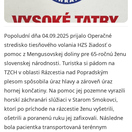
Popoludní dňa 04.09.2025 prijalo Operačné
stredisko tiesňového volania HZS žiadosť o
pomoc z Mengusovskej doliny pre 65-ročnú ženu
slovenskej národnosti. Turistka si pádom na
TZCH v oblasti Rázcestia nad Popradským
plesom spôsobila úraz hlavy a zároveň úraz
hornej končatiny. Na pomoc jej pozemne vyrazili
horskí záchranári slúžiaci v Starom Smokovci,
ktorí po príchode na rázcestie ženu vyšetrili,
ošetrili a poranenú ruku jej zafixovali. Následne
bola pacientka transportovaná terénnym