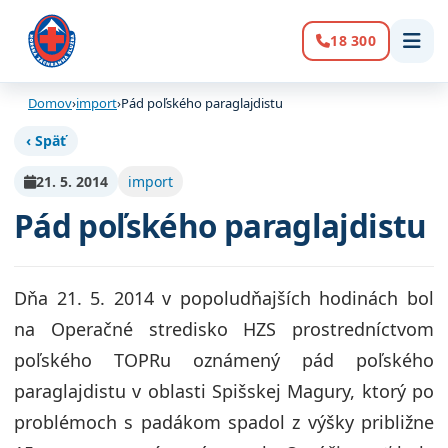
18 300
Volanie:
Domov
›
import
›
Pád poľského paraglajdistu
‹ Späť
21. 5. 2014
import
Pád poľského paraglajdistu
Dňa 21. 5. 2014 v popoludňajších hodinách bol
na Operačné stredisko HZS prostredníctvom
poľského TOPRu oznámený pád poľského
paraglajdistu v oblasti Spišskej Magury, ktorý po
problémoch s padákom spadol z výšky približne