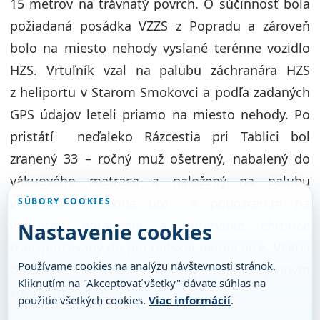
15 metrov na trávnatý povrch. O súčinnosť bola
požiadaná posádka VZZS z Popradu a zároveň
bolo na miesto nehody vyslané terénne vozidlo
HZS. Vrtuľník vzal na palubu záchranára HZS
z heliportu v Starom Smokovci a podľa zadaných
GPS údajov leteli priamo na miesto nehody. Po
pristátí neďaleko Rázcestia pri Tablici bol
zranený 33 – ročný muž ošetrený, nabalený do
vákuového matraca a naložený na palubu
vrtuľníka. Následne bol s podozrením na
SÚBORY COOKIES
vnútorné poranenia a poranenie chrbtice
Nastavenie cookies
transportovaný do popradskej nemocnice. Všetci
Používame cookies na analýzu návštevnosti stránok.
záchranári HZS sa z oblasti vrátili terénnym
Kliknutím na "Akceptovať všetky" dávate súhlas na
vozidlom.
použitie všetkých cookies.
Viac informácií
.