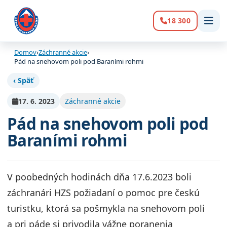
18 300
Volanie:
Domov
›
Záchranné akcie
›
Pád na snehovom poli pod Baraními rohmi
‹ Späť
17. 6. 2023
Záchranné akcie
Pád na snehovom poli pod
Baraními rohmi
V poobedných hodinách dňa 17.6.2023 boli
záchranári HZS požiadaní o pomoc pre českú
turistku, ktorá sa pošmykla na snehovom poli
a pri páde si privodila vážne poranenia