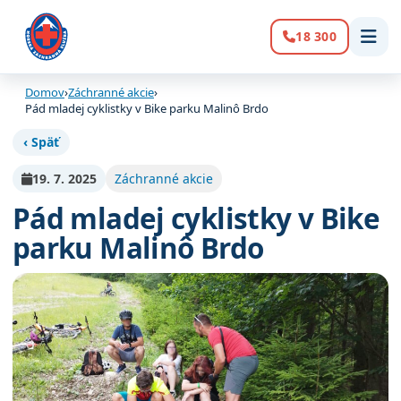
18 300
Volanie:
Domov
›
Záchranné akcie
›
Pád mladej cyklistky v Bike parku Malinô Brdo
‹ Späť
19. 7. 2025
Záchranné akcie
Pád mladej cyklistky v Bike
parku Malinô Brdo