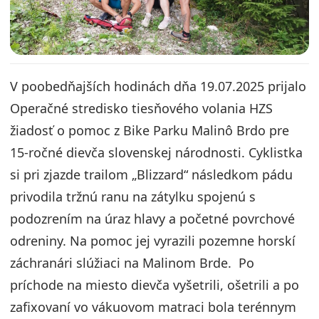
V poobedňajších hodinách dňa 19.07.2025 prijalo
Operačné stredisko tiesňového volania HZS
žiadosť o pomoc z Bike Parku Malinô Brdo pre
15-ročné dievča slovenskej národnosti. Cyklistka
si pri zjazde trailom „Blizzard“ následkom pádu
privodila tržnú ranu na zátylku spojenú s
podozrením na úraz hlavy a početné povrchové
odreniny. Na pomoc jej vyrazili pozemne horskí
záchranári slúžiaci na Malinom Brde. Po
príchode na miesto dievča vyšetrili, ošetrili a po
zafixovaní vo vákuovom matraci bola terénnym