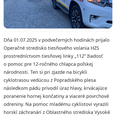
Dňa 01.07.2025 v podvečerných hodinách prijalo
Operačné stredisko tiesňového volania HZS
prostredníctvom tiesňovej linky „112“ žiadosť
o pomoc pre 12-ročného chlapca poľskej
národnosti. Ten si pri zjazde na bicykli
cyklotrasou vedúcou z Popradského plesa
následkom pádu privodil úraz hlavy, krvácajúce
poranenie hornej končatiny a viaceré povrchové
odreniny. Na pomoc mladému cyklistovi vyrazili
horskí záchranári z Oblastného strediska Vysoké