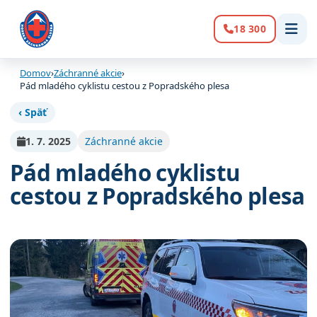
18 300
Volanie:
Domov
›
Záchranné akcie
›
Pád mladého cyklistu cestou z Popradského plesa
‹ Späť
1. 7. 2025
Záchranné akcie
Pád mladého cyklistu
cestou z Popradského plesa