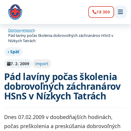
18 300
Volanie:
Domov
›
import
›
Pád lavíny počas školenia dobrovoľných záchranárov HSnS v
Nízkych Tatrách
‹ Späť
7. 2. 2009
import
Pád lavíny počas školenia
dobrovoľných záchranárov
HSnS v Nízkych Tatrách
Dnes 07.02.2009 v doobedňajších hodinách,
počas preškolenia a preskúšania dobrovoľných