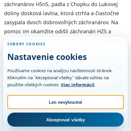
záchranárov HSnS, padla z Chopku do Lukovej
doliny dosková lavína, ktorá strhla a čiastočne
zasypala dvoch dobrovoľných záchranárov. Na
pomoc im okamžite odišli záchranári HZS a
neskôr aj ďalší účastníci preškolenia. Zasypaných
SÚBORY COOKIES
kolegov našli v krátkom čase aj vďaka
Nastavenie cookies
kompletnej lavínovej výstroji, ktorou boli
postihnutí vybavení. Obaja zasypaní vyviazli iba s
Používame cookies na analýzu návštevnosti stránok.
miernymi zraneniami. Prácu záchranárov
Kliknutím na "Akceptovať všetky" dávate súhlas na
použitie všetkých cookies.
Viac informácií
.
sťažovala takmer nulová viditeľnosť, nakoľko je v
oblasti Chopku hustá hmla.
Len nevyhnutné
Akceptovať všetky