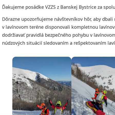
Ďakujeme posádke VZZS z Banskej Bystrice za spolup
Dôrazne upozorňujeme návštevníkov hôr, aby dbali 
v lavínovom teréne disponovali kompletnou lavínov
dodržiavať pravidlá bezpečného pohybu v lavínovom
núdzových situácií sledovaním a rešpektovaním laví