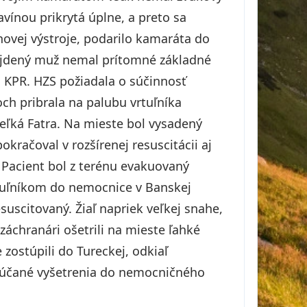
avínou prikrytá úplne, a preto sa
novej výstroje, podarilo kamaráta do
nájdený muž nemal prítomné základné
ou KPR. HZS požiadala o súčinnosť
ch pribrala na palubu vrtuľníka
eľká Fatra. Na mieste bol vysadený
kračoval v rozšírenej resuscitácii aj
 Pacient bol z terénu evakuovaný
tuľníkom do nemocnice v Banskej
suscitovaný. Žiaľ napriek veľkej snahe,
 záchranári ošetrili na mieste ľahké
ostúpili do Tureckej, odkiaľ
orúčané vyšetrenia do nemocničného