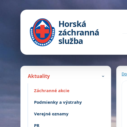
Horská
záchranná
služba
Do
Aktuality
›
Záchranné akcie
Podmienky a výstrahy
Verejné oznamy
PR