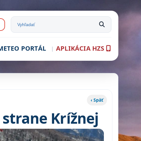
e:
Vyhľadať na stránke
METEO PORTÁL
APLIKÁCIA HZS
‹ Späť
 strane Krížnej