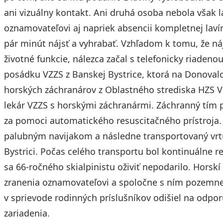
ani vizuálny kontakt. Ani druhá osoba nebola však l
oznamovateľovi aj napriek absencii kompletnej laví
pár minút nájsť a vyhrabať. Vzhľadom k tomu, že 
životné funkcie, nálezca začal s telefonicky riaden
posádku VZZS z Banskej Bystrice, ktorá na Donovalo
horských záchranárov z Oblastného strediska HZS V
lekár VZZS s horskými záchranármi. Záchranný tím po
za pomoci automatického resuscitačného prístroja.
palubným navijakom a následne transportovaný vr
Bystrici. Počas celého transportu bol kontinuálne re
sa 66-ročného skialpinistu oživiť nepodarilo. Horskí
zranenia oznamovateľovi a spoločne s ním pozemne z
v sprievode rodinných príslušníkov odišiel na odp
zariadenia.