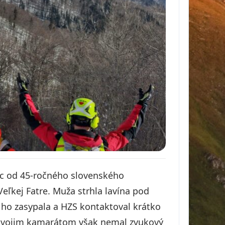
oc od 45-ročného slovenského
 Veľkej Fatre. Muža strhla lavína pod
e ho zasypala a HZS kontaktoval krátko
o svojim kamarátom však nemal zvukový