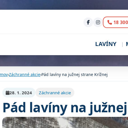
Volani
18 300
LAVÍNY
mov
›
Záchranné akcie
›
Pád lavíny na južnej strane Krížnej
28. 1. 2024
Záchranné akcie
Pád lavíny na južnej