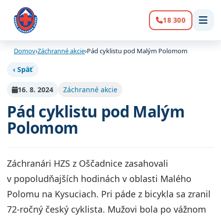
18 300
Volanie:
Domov
›
Záchranné akcie
›
Pád cyklistu pod Malým Polomom
‹ Späť
16. 8. 2024
Záchranné akcie
Pád cyklistu pod Malým
Polomom
Záchranári HZS z Oščadnice zasahovali
v popoludňajších hodinách v oblasti Malého
Polomu na Kysuciach. Pri páde z bicykla sa zranil
72-ročný český cyklista. Mužovi bola po vážnom