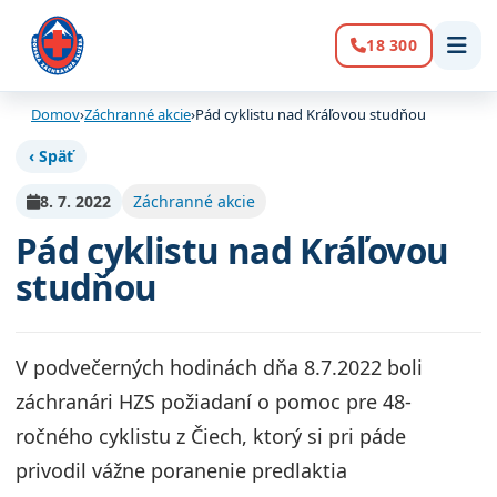
18 300
Volanie:
Domov
›
Záchranné akcie
›
Pád cyklistu nad Kráľovou studňou
‹ Späť
8. 7. 2022
Záchranné akcie
Pád cyklistu nad Kráľovou
studňou
V podvečerných hodinách dňa 8.7.2022 boli
záchranári HZS požiadaní o pomoc pre 48-
ročného cyklistu z Čiech, ktorý si pri páde
privodil vážne poranenie predlaktia