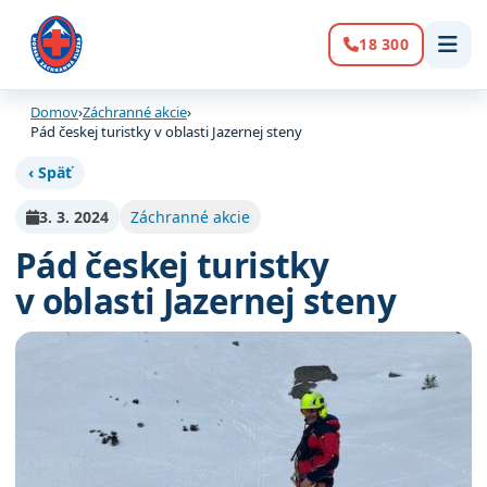
18 300
Volanie:
Domov
›
Záchranné akcie
›
Pád českej turistky v oblasti Jazernej steny
‹ Späť
3. 3. 2024
Záchranné akcie
Pád českej turistky
v oblasti Jazernej steny