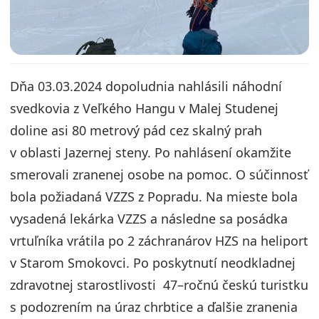
Dňa 03.03.2024 dopoludnia nahlásili náhodní
svedkovia z Veľkého Hangu v Malej Studenej
doline asi 80 metrový pád cez skalný prah
v oblasti Jazernej steny. Po nahlásení okamžite
smerovali zranenej osobe na pomoc. O súčinnosť
bola požiadaná VZZS z Popradu. Na mieste bola
vysadená lekárka VZZS a následne sa posádka
vrtuľníka vrátila po 2 záchranárov HZS na heliport
v Starom Smokovci. Po poskytnutí neodkladnej
zdravotnej starostlivosti 47–ročnú českú turistku
s podozrením na úraz chrbtice a ďalšie zranenia