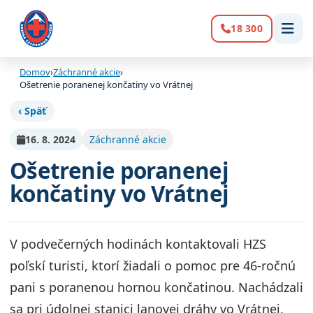
18 300
Volanie:
Domov
›
Záchranné akcie
›
Ošetrenie poranenej končatiny vo Vrátnej
‹ Späť
16. 8. 2024
Záchranné akcie
Ošetrenie poranenej
končatiny vo Vrátnej
V podvečerných hodinách kontaktovali HZS
poľskí turisti, ktorí žiadali o pomoc pre 46-ročnú
pani s poranenou hornou končatinou. Nachádzali
sa pri údolnej stanici lanovej dráhy vo Vrátnej.