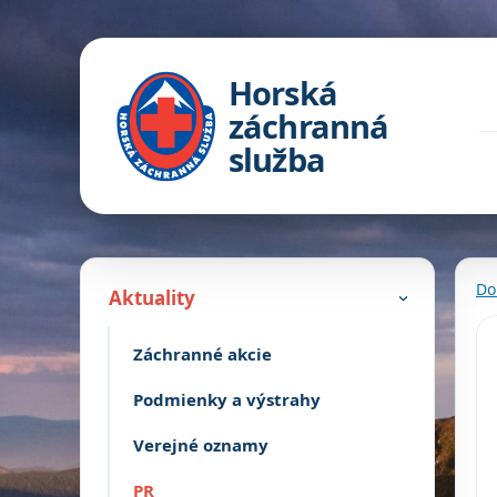
Horská
záchranná
služba
Do
Aktuality
›
Záchranné akcie
Podmienky a výstrahy
Verejné oznamy
PR