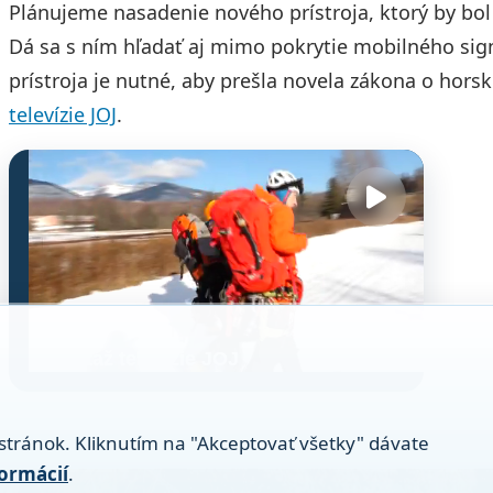
Plánujeme nasadenie nového prístroja, ktorý by bol 
Dá sa s ním hľadať aj mimo pokrytie mobilného sign
prístroja je nutné, aby prešla novela zákona o horsk
televízie JOJ
.
VIDEO
Reportáž televízie JOJ
stránok. Kliknutím na "Akceptovať všetky" dávate
formácií
.