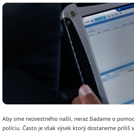
Aby sme nezvestného našli, neraz žiadame o pomoc
políciu. Často je však výsek ktorý dostaneme príliš 