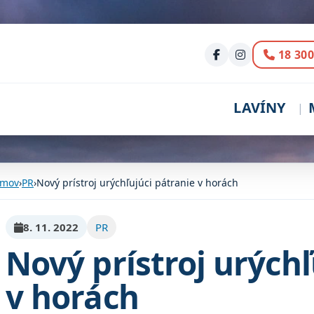
Volani
18 300
LAVÍNY
mov
›
PR
›
Nový prístroj urýchľujúci pátranie v horách
8. 11. 2022
PR
Nový prístroj urýchľ
v horách