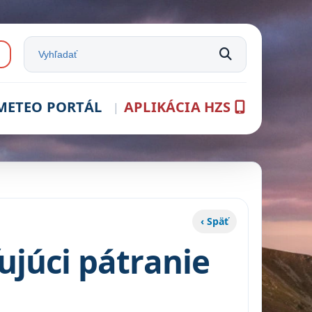
e:
Vyhľadať na stránke
METEO PORTÁL
APLIKÁCIA HZS
‹ Späť
ujúci pátranie