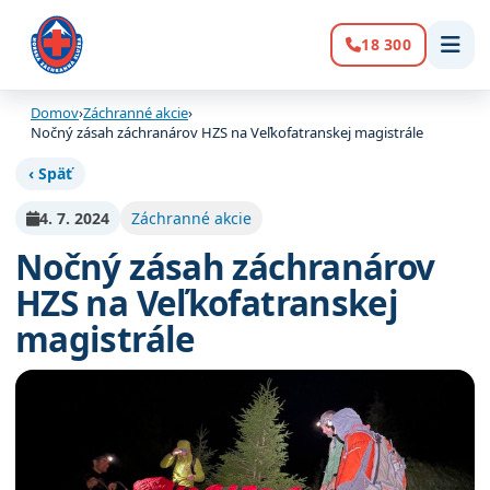
18 300
Volanie:
Domov
›
Záchranné akcie
›
Nočný zásah záchranárov HZS na Veľkofatranskej magistrále
‹ Späť
4. 7. 2024
Záchranné akcie
Nočný zásah záchranárov
HZS na Veľkofatranskej
magistrále