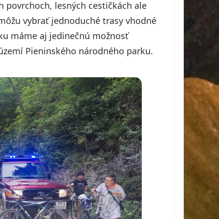
h povrchoch, lesných cestičkách ale
si môžu vybrať jednoduché trasy vhodné
nsku máme aj jedinečnú možnosť
a území Pieninského národného parku.