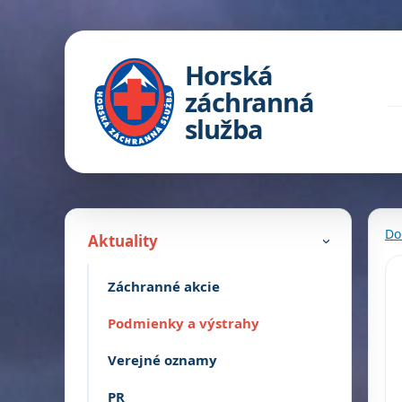
Horská
záchranná
služba
Do
Aktuality
›
Záchranné akcie
Podmienky a výstrahy
Verejné oznamy
PR