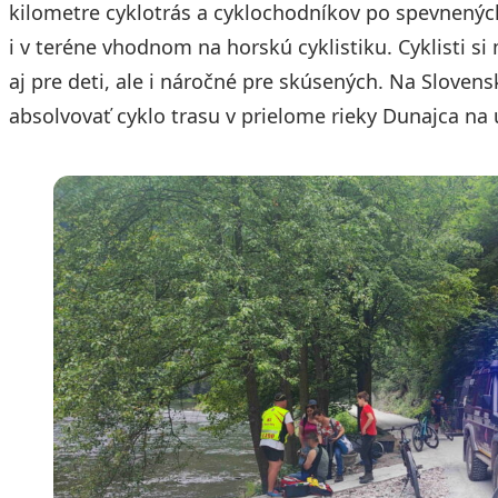
kilometre cyklotrás a cyklochodníkov po spevnenýc
i v teréne vhodnom na horskú cyklistiku. Cyklisti 
aj pre deti, ale i náročné pre skúsených. Na Slove
absolvovať cyklo trasu v prielome rieky Dunajca n