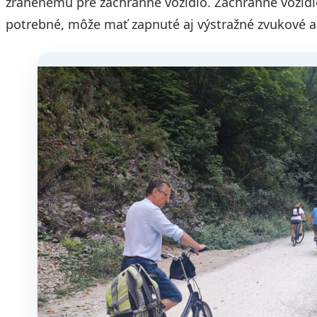
zranenému pre záchranné vozidlo. Záchranné vozidlo
potrebné, môže mať zapnuté aj výstražné zvukové a 