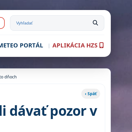
e:
Vyhľadať na stránke
METEO PORTÁL
APLIKÁCIA HZS
hto dňoch
‹ Späť
li dávať pozor v