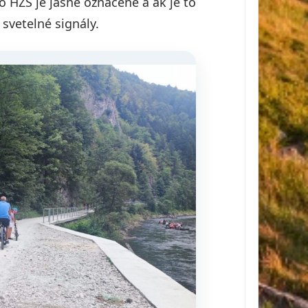
 HZS je jasne označené a ak je to
svetelné signály.