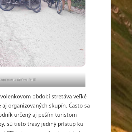
medzi množstvo ľudí
dovolenkovom období stretáva veľké
le aj organizovaných skupín. Často sa
hodník určený aj peším turistom
, sú tieto trasy jediný prístup ku