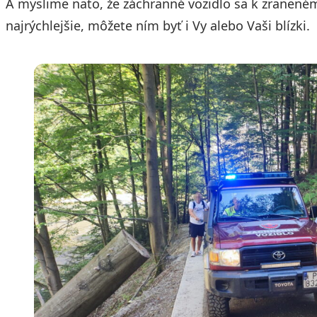
A myslime nato, že záchranné vozidlo sa k zranen
najrýchlejšie, môžete ním byť i Vy alebo Vaši blízki.