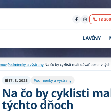
Volani
18 300
LAVÍNY
mov
›
Podmienky a výstrahy
›
Na čo by cyklisti mali dávať pozor v týc
17. 8. 2023
Podmienky a výstrahy
Na čo by cyklisti ma
týchto dňoch