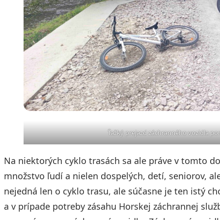
Ťažký prejazd záchranného vozidla po
Na niektorých cyklo trasách sa ale práve v tomto 
množstvo ľudí a nielen dospelých, detí, seniorov, a
nejedná len o cyklo trasu, ale súčasne je ten istý c
a v prípade potreby zásahu Horskej záchrannej služby