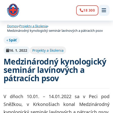
18 300
Volanie:
Domov
›
Projekty a školenia
›
Medzinárodný kynologický seminár lavínových a pátracích psov
‹ Späť
16. 1. 2022
Projekty a školenia
Medzinárodný kynologický
seminár lavínových a
pátracích psov
V dňoch 10.01. – 14.01.2022 sa v Peci pod
Sněžkou, v Krkonošiach konal Medzinárodný
kynologický seminár lavínových a pátracích psov,