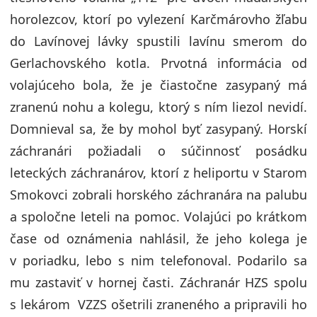
horolezcov, ktorí po vylezení Karčmárovho žľabu
do Lavínovej lávky spustili lavínu smerom do
Gerlachovského kotla. Prvotná informácia od
volajúceho bola, že je čiastočne zasypaný má
zranenú nohu a kolegu, ktorý s ním liezol nevidí.
Domnieval sa, že by mohol byť zasypaný. Horskí
záchranári požiadali o súčinnosť posádku
leteckých záchranárov, ktorí z heliportu v Starom
Smokovci zobrali horského záchranára na palubu
a spoločne leteli na pomoc. Volajúci po krátkom
čase od oznámenia nahlásil, že jeho kolega je
v poriadku, lebo s nim telefonoval. Podarilo sa
mu zastaviť v hornej časti. Záchranár HZS spolu
s lekárom VZZS ošetrili zraneného a pripravili ho