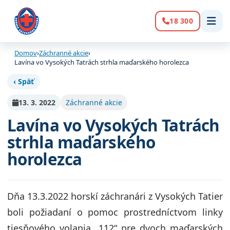
18 300
Volanie:
Domov
›
Záchranné akcie
›
Lavína vo Vysokých Tatrách strhla maďarského horolezca
‹ Späť
13. 3. 2022
Záchranné akcie
Lavína vo Vysokých Tatrách
strhla maďarského
horolezca
Dňa 13.3.2022 horskí záchranári z Vysokých Tatier
boli požiadaní o pomoc prostredníctvom linky
tiesňového volania „112“ pre dvoch maďarských