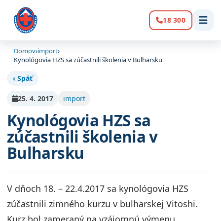
18 300
Volanie:
Domov
›
import
›
Kynológovia HZS sa zúčastnili školenia v Bulharsku
‹ Späť
25. 4. 2017
import
Kynológovia HZS sa
zúčastnili školenia v
Bulharsku
V dňoch 18. – 22.4.2017 sa kynológovia HZS
zúčastnili zimného kurzu v bulharskej Vitoshi.
Kurz bol zameraný na vzájomnú výmenu