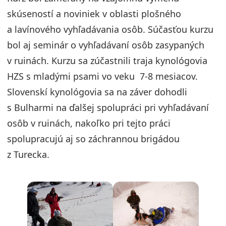
skúseností a noviniek v oblasti plošného
a lavínového vyhľadávania osôb. Súčasťou kurzu
bol aj seminár o vyhľadávaní osôb zasypaných
v ruinách. Kurzu sa zúčastnili traja kynológovia
HZS s mladými psami vo veku 7-8 mesiacov.
Slovenskí kynológovia sa na záver dohodli
s Bulharmi na ďalšej spolupráci pri vyhľadávaní
osôb v ruinách, nakoľko pri tejto práci
spolupracujú aj so záchrannou brigádou
z Turecka.