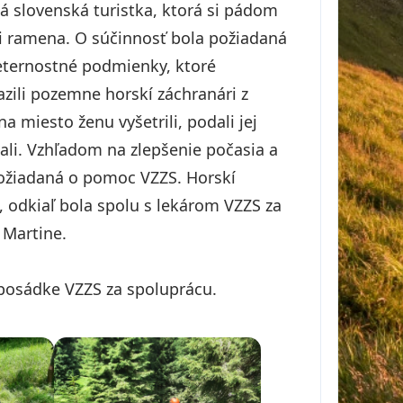
 slovenská turistka, ktorá si pádom
ti ramena. O súčinnosť bola požiadaná
veternostné podmienky, ktoré
razili pozemne horskí záchranári z
 miesto ženu vyšetrili, podali jej
ali. Vzhľadom na zlepšenie počasia a
požiadaná o pomoc VZZS. Horskí
, odkiaľ bola spolu s lekárom VZZS za
 Martine.
posádke VZZS za spoluprácu.