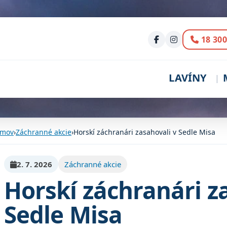
Volani
18 300
LAVÍNY
mov
›
Záchranné akcie
›
Horskí záchranári zasahovali v Sedle Misa
2. 7. 2026
Záchranné akcie
Horskí záchranári z
Sedle Misa