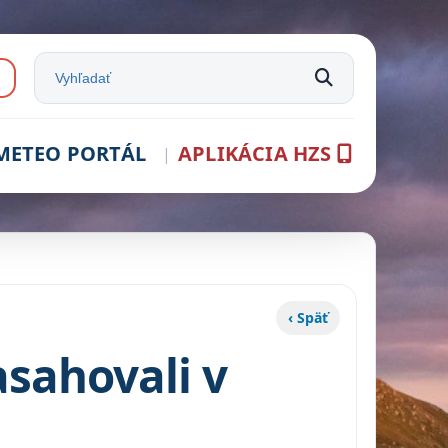
e:
Vyhľadať na stránke
METEO PORTÁL
APLIKÁCIA HZS
‹ Späť
asahovali v