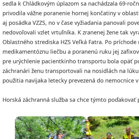
sedla k Chládkovým úplazom sa nachádzala 69-ročná
privodila vážne poranenie hornej končatiny v oblas
aj posádka VZZS, no v čase vyžiadania panovali po
nedovoľovali vzlet vrtuľníka. K zranenej žene tak vy
Oblastného strediska HZS Veľká Fatra. Po príchode na
medikamentóznu liečbu a poranenú ruku jej zafixov
pre urýchlenie pacientkinho transportu bola opäť 
záchranári ženu transportovali na nosidlách na lúku
použitia navijaka letecky prevezená do nemocnice v
Horská záchranná služba sa chce týmto poďakovať 