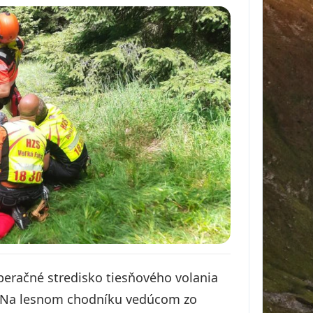
peračné stredisko tiesňového volania
e. Na lesnom chodníku vedúcom zo