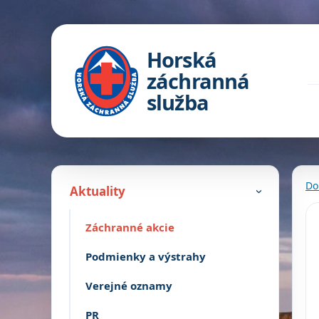
Horská
záchranná
služba
Do
Aktuality
›
Záchranné akcie
Podmienky a výstrahy
Verejné oznamy
PR