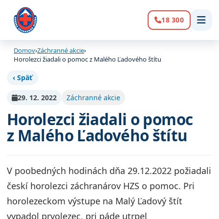
18 300
Volanie:
Domov
›
Záchranné akcie
›
Horolezci žiadali o pomoc z Malého Ľadového štítu
‹ Späť
29. 12. 2022
Záchranné akcie
Horolezci žiadali o pomoc
z Malého Ľadového štítu
V poobedných hodinách dňa 29.12.2022 požiadali
českí horolezci záchranárov HZS o pomoc. Pri
horolezeckom výstupe na Malý Ľadový štít
vypadol prvolezec, pri páde utrpel