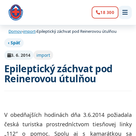
18 300
Volanie:
Domov
›
import
›
Epileptický záchvat pod Reinerovou útulňou
‹ Späť
3. 6. 2014
import
Epileptický záchvat pod
Reinerovou útulňou
V obedňajších hodinách dňa 3.6.2014 požiadala
česká turistka prostredníctvom tiesňovej linky
„112″ o pomoc. Spolu aj s kamarátkou sa