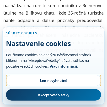
nachádzali na turistickom chodníku z Reinerovej
útulne na Bilíkovu chatu, kde 35-ročná turistka
náhle odpadla a ďalšie príznaky predpovedali
epileptický záchvat. Záchranári boli na mieste do
SÚBORY COOKIES
20 minút po nahlásení, následne pacientku
Nastavenie cookies
ošetrili a po odznení záchvatu ju doprevadili k
terénnemu vozidlu, ktorým ju transportovali na
Používame cookies na analýzu návštevnosti stránok.
Hrebienok, kde ju prevzala posádka RLP.
Kliknutím na "Akceptovať všetky" dávate súhlas na
použitie všetkých cookies.
Viac informácií
.
Len nevyhnutné
Akceptovať všetky