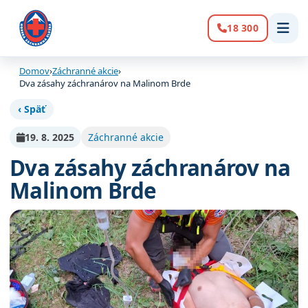
18 300
Volanie:
Domov
›
Záchranné akcie
›
Dva zásahy záchranárov na Malinom Brde
‹ Späť
19. 8. 2025
Záchranné akcie
Dva zásahy záchranárov na
Malinom Brde