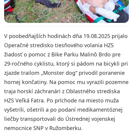
V poobedňajších hodinách dňa 19.08.2025 prijalo
Operačné stredisko tiesňového volania HZS
žiadosť o pomoc z Bike Parku Malinô Brdo pre
29-ročného cyklistu, ktorý si pádom na bicykli pri
zjazde trailom „Monster dog“ privodil poranenie
hornej končatiny. Na pomoc mu vyrazili pozemne
traja horskí záchranári z Oblastného strediska
HZS Veľká Fatra. Po príchode na miesto muža
vyšetrili, ošetrili a po podaní medikamentóznej
liečby transportovali do Ústrednej vojenskej
nemocnice SNP v Ružomberku.