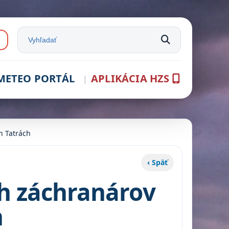
e:
Vyhľadať na stránke
METEO PORTÁL
APLIKÁCIA HZS
h Tatrách
‹ Späť
h záchranárov
h