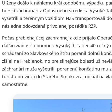
U ženy došlo k náhlemu krátkodobému výpadku pam
horskí záchranári z Oblastného strediska Vysoké Ta
vyšetrili a terénnym vozidlom HZS transportovali do
následne odovzdaná privolanej posádke RZP.
Počas prebiehajúcej záchrannej akcie prijalo Opera
ďalšiu žiadosť o pomoc z Vysokých Tatier. 40-ročný 
schádzaní zo Slavkovského štítu poranil dolnú konča
zišiel na Hrebienok, no pre silnejúce bolesti už nevl
záchranári muža vyšetrili, poranenú končatinu mu 
turistu previezli do Starého Smokovca, odkiaľ na vl
samostatne.