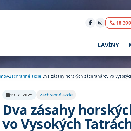
Volani
18 300
LAVÍNY
mov
›
Záchranné akcie
›
Dva zásahy horských záchranárov vo Vysokýc
19. 7. 2025
Záchranné akcie
Dva zásahy horskýc
vo Vysokých Tatrác