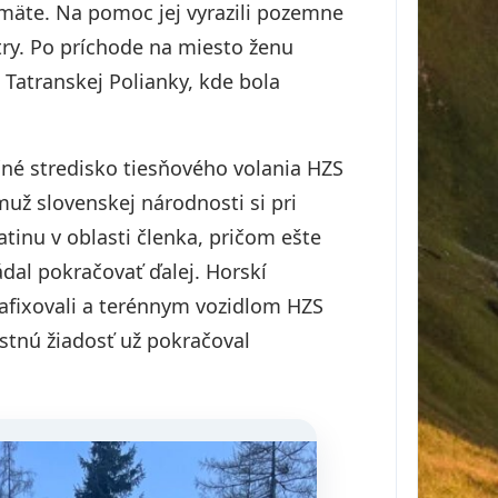
äte. Na pomoc jej vyrazili pozemne
try. Po príchode na miesto ženu
 Tatranskej Polianky, kde bola
čné stredisko tiesňového volania HZS
muž slovenskej národnosti si pri
tinu v oblasti členka, pričom ešte
ádal pokračovať ďalej. Horskí
zafixovali a terénnym vozidlom HZS
astnú žiadosť už pokračoval