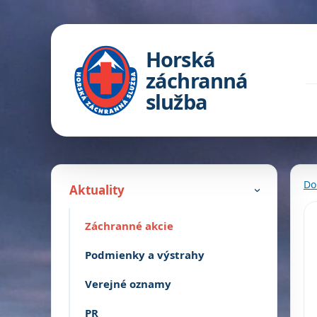
Horská
záchranná
služba
Do
Aktuality
›
Záchranné akcie
Podmienky a výstrahy
Verejné oznamy
PR