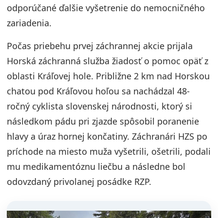
odporúčané ďalšie vyšetrenie do nemocničného
zariadenia.
Počas priebehu prvej záchrannej akcie prijala
Horská záchranná služba žiadosť o pomoc opäť z
oblasti Kráľovej hole. Približne 2 km nad Horskou
chatou pod Kráľovou hoľou sa nachádzal 48-
ročný cyklista slovenskej národnosti, ktorý si
následkom pádu pri zjazde spôsobil poranenie
hlavy a úraz hornej končatiny. Záchranári HZS po
príchode na miesto muža vyšetrili, ošetrili, podali
mu medikamentóznu liečbu a následne bol
odovzdaný privolanej posádke RZP.