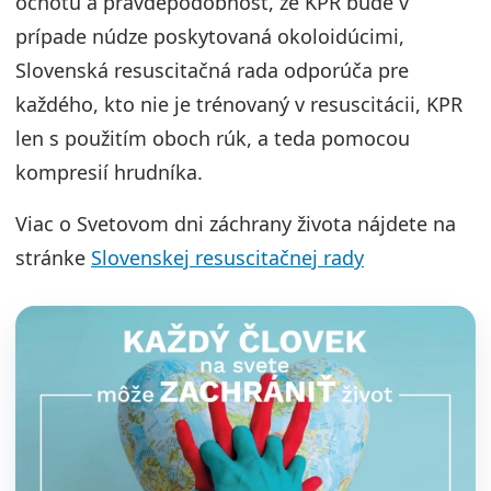
ochotu a pravdepodobnosť, že KPR bude v
prípade núdze poskytovaná okoloidúcimi,
Slovenská resuscitačná rada odporúča pre
každého, kto nie je trénovaný v resuscitácii, KPR
len s použitím oboch rúk, a teda pomocou
kompresií hrudníka.
Viac o Svetovom dni záchrany života nájdete na
stránke
Slovenskej resuscitačnej rady