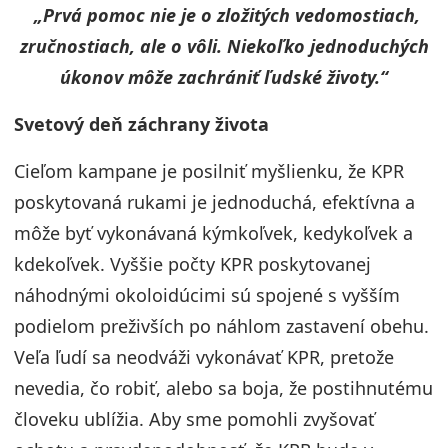
„Prvá pomoc nie je o zložitých vedomostiach,
zručnostiach, ale o vôli. Niekoľko jednoduchých
úkonov môže zachrániť ľudské životy.“
Svetový deň záchrany života
Cieľom kampane je posilniť myšlienku, že KPR
poskytovaná rukami je jednoduchá, efektívna a
môže byť vykonávaná kýmkoľvek, kedykoľvek a
kdekoľvek. Vyššie počty KPR poskytovanej
náhodnými okoloidúcimi sú spojené s vyšším
podielom preživších po náhlom zastavení obehu.
Veľa ľudí sa neodváži vykonávať KPR, pretože
nevedia, čo robiť, alebo sa boja, že postihnutému
človeku ublížia. Aby sme pomohli zvyšovať