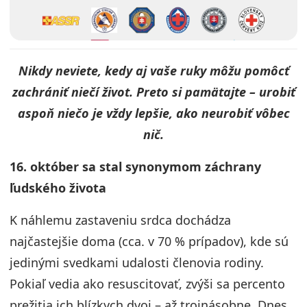
Nikdy neviete, kedy aj vaše ruky môžu pomôcť
zachrániť niečí život. Preto si pamätajte – urobiť
aspoň niečo je vždy lepšie, ako neurobiť vôbec
nič.
16. október sa stal synonymom záchrany
ľudského života
K náhlemu zastaveniu srdca dochádza
najčastejšie doma (cca. v 70 % prípadov), kde sú
jedinými svedkami udalosti členovia rodiny.
Pokiaľ vedia ako resuscitovať, zvýši sa percento
prežitia ich blízkych dvoj – až trojnásobne. Dnes