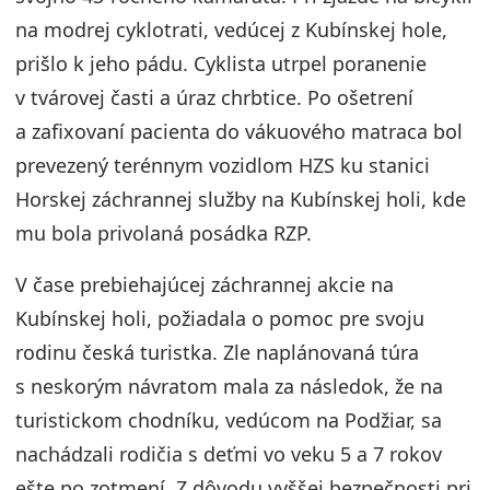
na modrej cyklotrati, vedúcej z Kubínskej hole,
prišlo k jeho pádu. Cyklista utrpel poranenie
v tvárovej časti a úraz chrbtice. Po ošetrení
a zafixovaní pacienta do vákuového matraca bol
prevezený terénnym vozidlom HZS ku stanici
Horskej záchrannej služby na Kubínskej holi, kde
mu bola privolaná posádka RZP.
V čase prebiehajúcej záchrannej akcie na
Kubínskej holi, požiadala o pomoc pre svoju
rodinu česká turistka. Zle naplánovaná túra
s neskorým návratom mala za následok, že na
turistickom chodníku, vedúcom na Podžiar, sa
nachádzali rodičia s deťmi vo veku 5 a 7 rokov
ešte po zotmení. Z dôvodu vyššej bezpečnosti pri