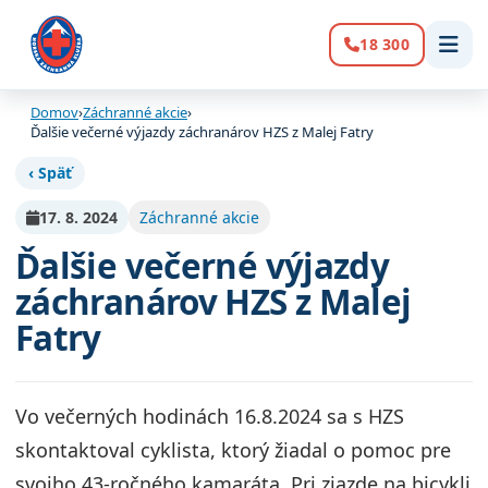
18 300
Volanie:
Domov
›
Záchranné akcie
›
Ďalšie večerné výjazdy záchranárov HZS z Malej Fatry
‹ Späť
17. 8. 2024
Záchranné akcie
Ďalšie večerné výjazdy
záchranárov HZS z Malej
Fatry
Vo večerných hodinách 16.8.2024 sa s HZS
skontaktoval cyklista, ktorý žiadal o pomoc pre
svojho 43-ročného kamaráta. Pri zjazde na bicykli