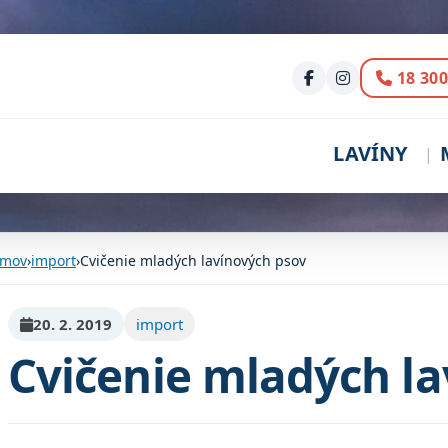
Volani
18 300
LAVÍNY
mov
›
import
›
Cvičenie mladých lavínových psov
20. 2. 2019
import
Cvičenie mladých la