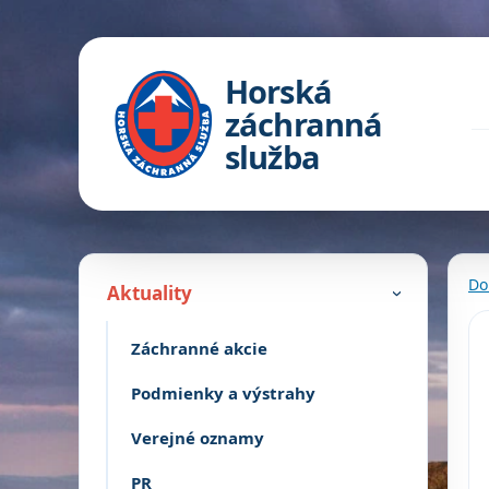
Horská
záchranná
služba
Do
Aktuality
›
Záchranné akcie
Podmienky a výstrahy
Verejné oznamy
PR