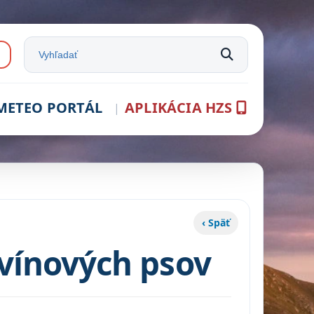
e:
Vyhľadať na stránke
METEO PORTÁL
APLIKÁCIA HZS
‹ Späť
vínových psov