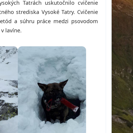
sokých Tatrách uskutočnilo cvičenie
ného strediska Vysoké Tatry. Cvičenie
metód a súhru práce medzi psovodom
v lavíne.