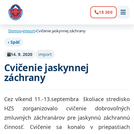
18 300
Volanie:
Domov
›
import
›
Cvičenie jaskynnej záchrany
‹ Späť
14. 9. 2020
import
Cvičenie jaskynnej
záchrany
Cez víkend 11.-13.septembra školiace stredisko
HZS zorganizovalo cvičenie dobrovoľných
zmluvných záchranárov pre jaskynnú záchrannú
činnosť. Cvičenie sa konalo v priepastiach