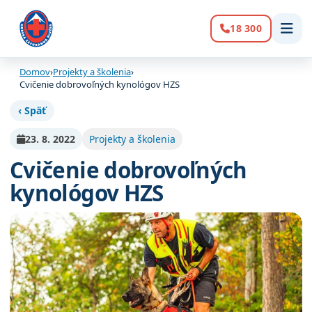
18 300
Volanie:
Domov
›
Projekty a školenia
›
Cvičenie dobrovoľných kynológov HZS
‹ Späť
23. 8. 2022
Projekty a školenia
Cvičenie dobrovoľných
kynológov HZS