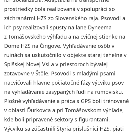
prostriedky bola realizovaná v spolupráci so
záchranármi HZS zo Slovenského raja. Psovodi a
ich psy realizovali spusty na lane Dyneema
z Tomášovského výhľadu a na cvičnej stienke na
Dome HZS na Čingove. Vyhľadávanie osôb v
ruinách sa uskutočnilo v objekte starej tehelne v
Spišskej Novej Vsi a v priestoroch bývalej
zotavovne v Štôle. Psovodi s mladými psami
nacvičovali hlavne počiatočné fázy výcviku psov
na vyhľadávanie zasypaných ľudí na rumovisku.
Plošné vyhľadávanie a práca s GPS boli trénované
v oblasti Ďurkovca a pri Tomášovskom výhľade,
kde boli pripravené sektory s figurantami.
Výcviku sa zúčastnili štyria príslušníci HZS, piati