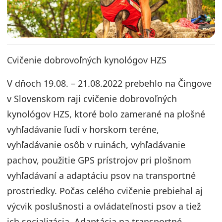
Cvičenie dobrovoľných kynológov HZS
V dňoch 19.08. – 21.08.2022 prebehlo na Čingove
v Slovenskom raji cvičenie dobrovoľných
kynológov HZS, ktoré bolo zamerané na plošné
vyhľadávanie ľudí v horskom teréne,
vyhľadávanie osôb v ruinách, vyhľadávanie
pachov, použitie GPS prístrojov pri plošnom
vyhľadávaní a adaptáciu psov na transportné
prostriedky. Počas celého cvičenie prebiehal aj
výcvik poslušnosti a ovládateľnosti psov a tiež
ich socializácia. Adaptácia na transportné