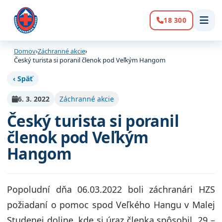
18 300
Volanie:
Domov
›
Záchranné akcie
›
Český turista si poranil členok pod Veľkým Hangom
‹ Späť
6. 3. 2022
Záchranné akcie
Český turista si poranil
členok pod Veľkým
Hangom
Popoludní dňa 06.03.2022 boli záchranári HZS
požiadaní o pomoc spod Veľkého Hangu v Malej
Studenej doline, kde si úraz členka spôsobil 29 –