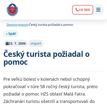
18 300
Volanie:
Domov
›
import
›
Český turista požiadal o pomoc
‹ Späť
23. 7. 2006
import
Český turista požiadal o
pomoc
Pre veľkú bolesť v kolenách nebol schopný
pokračovať v túre 58 ročný český turista, preto
požiadal o pomoc HZS oblasť Malá Fatra.
Záchranári turistu ošetrili a transportovali do